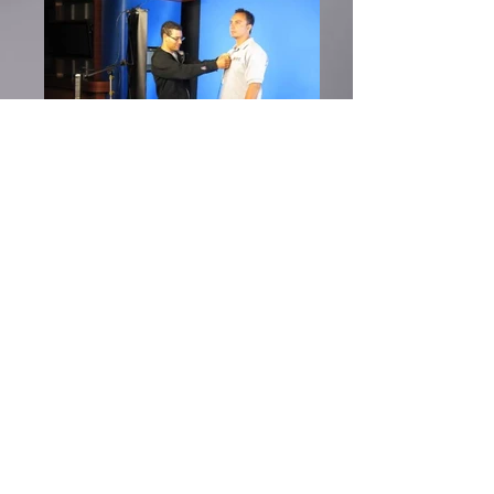
Campaña Esté preparado, esté
preparado con la Cruz Roja
Estadounidense